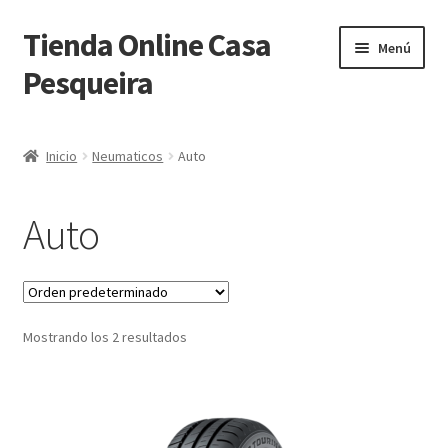
Tienda Online Casa
Ir
Ir
Menú
a
al
Pesqueira
la
contenido
navegación
Inicio
Inicio
Neumaticos
Auto
Carrito
Auto
Finalizar compra
Mi cuenta
Mostrando los 2 resultados