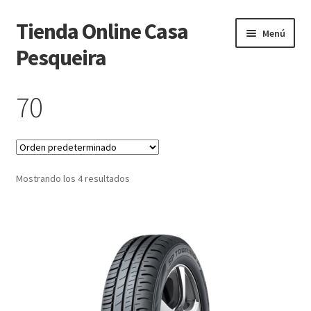
Tienda Online Casa
Ir
Ir
Menú
a
al
Pesqueira
la
contenido
navegación
Inicio
70
Carrito
Finalizar compra
Mostrando los 4 resultados
Mi cuenta