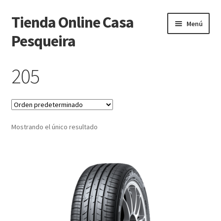
Tienda Online Casa
Ir
Ir
Menú
a
al
Pesqueira
la
contenido
navegación
Inicio
205
Carrito
Finalizar compra
Mostrando el único resultado
Mi cuenta